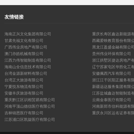
友情链接
海南正兴文化集团有限公司
重庆长寿区鑫达新能源
甘肃先福文化有限公司
西藏爱映教育股份有限
广西伟业房地产有限公司
黑龙江盈盛金融有限公
澳门亦皓机械有限公司
贵州伟业环保有限公司
江西力伟智能制造有限公司
浙江拱墅区捷达房地产
海南山全信息技术有限公司
辽宁苏家屯区华胜化工
台湾金源新材料有限公司
安徽佩西汽车有限公司
台湾正大旅游有限公司
浙江江干区阳正服务有
宁夏悦东物流有限公司
新疆远达服务集团有限
安徽丰庆旅游有限公司
江苏盐城鑫达智能制造
重庆黔江区识相贸易有限公司
云南金泰医疗有限公司
河南平顶山德信医疗有限公司
河南新郑市信科能源有
吉林锦恩医疗有限公司
重庆永川区运名证券有
江苏浦口区凯旋医疗有限公司